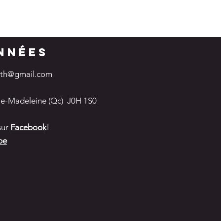
NNÉES
sth@gmail.com
ie-Madeleine (Qc)
J0H 1S0
sur
Facebook
!
be