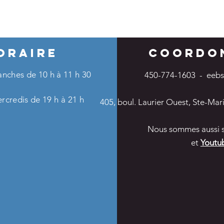
ORAIRE
COORDO
manches
de 10 h à 11 h 30
450-774-1603 -
eeb
rcredis de 19 h à 21 h
405, boul. Laurier Ouest, St
e-Mar
Nous sommes aussi 
et
Youtu