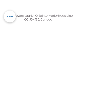
405, boulevard Laurier O, Sainte-Marie-Madeleine,
QC J0H 1S0, Canada
eebsth@gmail.com
(450) 774-1603