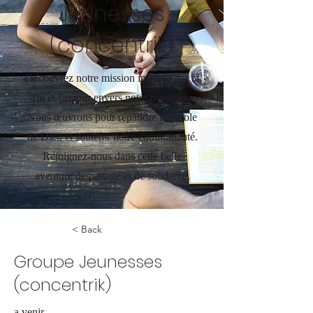
Jeunesses
(concentrik)
Découvrez notre mission inspirée par la
foi et l'amour envers notre prochain.
Nous œuvrons pour répandre la parole
de Dieu et soutenir notre communauté.
Rejoignez-nous dans cette belle
aventure de partage et de solidarité.
< Back
Groupe Jeunesses
(concentrik)
a venir