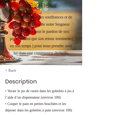
Seigneur
Commémoration des souffrances et de
la mort à la croix de notre Seigneur
Jésus Christ pour le pardon de nos
péchés, ainsi que son retour imminent (
en son temps ) pour nous prendre avec
lui dans une communion éternelle.
< Back
Description
• Verser le jus de raisin dans les gobelets à jus à
l’aide d’un dispensateur (environ 100)
• Couper le pain en petites bouchées et les
déposer dans les gobelets à pain (environ 100)